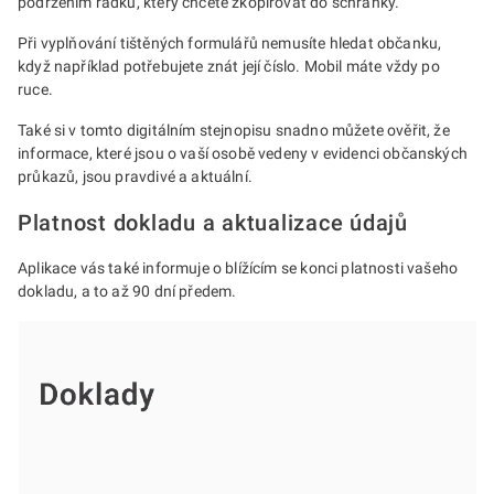
podržením řádku, který chcete zkopírovat do schránky.
Při vyplňování tištěných formulářů nemusíte hledat občanku,
když například potřebujete znát její číslo. Mobil máte vždy po
ruce.
Také si v tomto digitálním stejnopisu snadno můžete ověřit, že
informace, které jsou o vaší osobě vedeny v evidenci občanských
průkazů, jsou pravdivé a aktuální.
Platnost dokladu a aktualizace údajů
Aplikace vás také informuje o blížícím se konci platnosti vašeho
dokladu, a to až 90 dní předem.