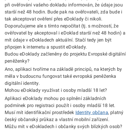
při ověřování vašeho dokladu informován, že údaje jsou
starší než 48 hodin. Bude pak na ověřovateli, zda bude i
tak akceptovat ověření přes eDoklady či nikoli.
Doporučujeme ale s tímto nepočítat (tj. s možností, že
ověřovatel by akceptoval i eDoklad starší než 48 hodin) a
mít údaje v eDokladech aktuální. Stačí tedy jen být
připojen k internetu a spustit eDoklady.
Budou eDoklady začleněny do projektu Evropské digitální
peněženky?
Ano, aplikaci tvoříme na základě principů, na kterých by
měla v budoucnu fungovat také evropská peněženka
digitální identity.
Mohou eDoklady využívat i osoby mladší 18 let?
Aplikaci eDoklady mohou po splnění základních
podmínek pro registraci použít i osoby mladší 18 let.
Musí mít identifikační prostředek
Identity občana
, platný
český občanský průkaz a vlastní mobilní zařízení.
Můžu mít v eDokladech i občanky svých blízkých osob?