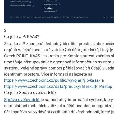
3
Co je to JIP/KAAS?
Zkratka JIP znamená Jednotný identitní prostor, zabezpeče
orgánů veřejné moci a uživatelských účtů „úředník“, který je
Czech POINT. KAAS je zkratka pro Katalog autentizačních sl
umožňuje přistupování do agendové informačního systému
systému veřejné správy pomocí přihlašovacích údajů v Je
identitním prostoru. Více informací naleznete na
https://www.czechpoint.cz/public/vyvojari/jip-kaas/
a
https://www.czechpoint.cz/data/prirucky/files/JIP_Pristu
Co je to Správa ověřovatelů?
Správa ověřovatelů
je samostatný informační systém, který 
administraci mobilních zařízení a účtů pod danou organizací
účel spočívá ve vydávání certifikátů důvěryhodnosti, které j