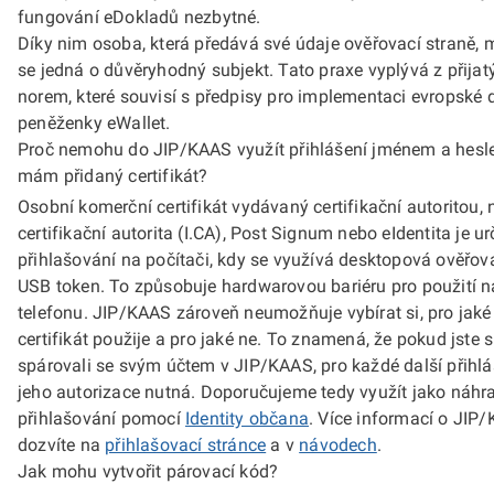
fungování eDokladů nezbytné.
Díky nim osoba, která předává své údaje ověřovací straně, m
se jedná o důvěryhodný subjekt. Tato praxe vyplývá z přijat
norem, které souvisí s předpisy pro implementaci evropské d
peněženky eWallet.
Proč nemohu do JIP/KAAS využít přihlášení jménem a hesl
mám přidaný certifikát?
Osobní komerční certifikát vydávaný certifikační autoritou, n
certifikační autorita (I.CA), Post Signum nebo eIdentita je u
přihlašování na počítači, kdy se využívá desktopová ověřov
USB token. To způsobuje hardwarovou bariéru pro použití 
telefonu. JIP/KAAS zároveň neumožňuje vybírat si, pro jaké 
certifikát použije a pro jaké ne. To znamená, že pokud jste si
spárovali se svým účtem v JIP/KAAS, pro každé další přihl
jeho autorizace nutná. Doporučujeme tedy využít jako náhra
přihlašování pomocí
Identity občana
. Více informací o JIP/
dozvíte na
přihlašovací stránce
a v
návodech
.
Jak mohu vytvořit párovací kód?