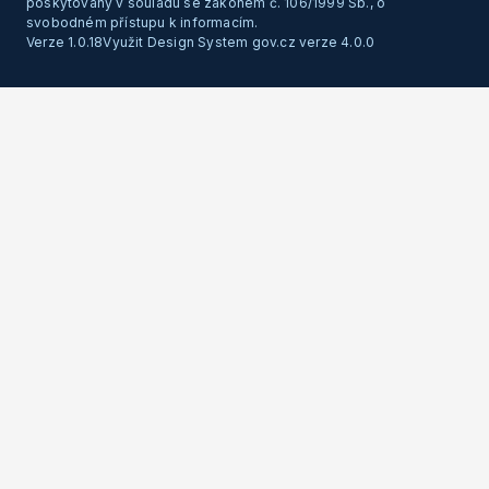
poskytovány v souladu se zákonem č. 106/1999 Sb., o
svobodném přístupu k informacím.
Verze 1.0.18
Využit Design System gov.cz verze 4.0.0