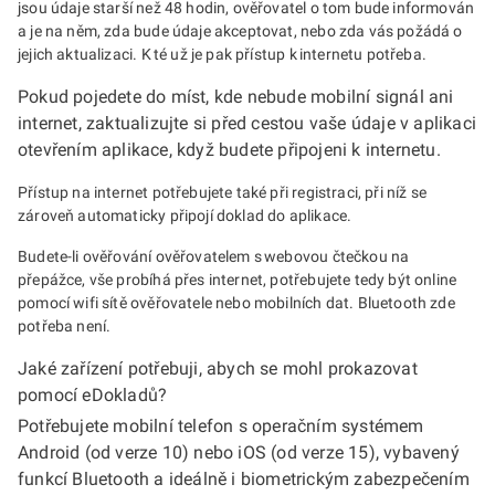
jsou údaje starší než 48 hodin, ověřovatel o tom bude informován
a je na něm, zda bude údaje akceptovat, nebo zda vás požádá o
jejich aktualizaci. K té už je pak přístup k internetu potřeba.
Pokud pojedete do míst, kde nebude mobilní signál ani
internet, zaktualizujte si před cestou vaše údaje v aplikaci
otevřením aplikace, když budete připojeni k internetu.
Přístup na internet potřebujete také při registraci, při níž se
zároveň automaticky připojí doklad do aplikace.
Budete-li ověřování ověřovatelem s webovou čtečkou na
přepážce, vše probíhá přes internet, potřebujete tedy být online
pomocí wifi sítě ověřovatele nebo mobilních dat. Bluetooth zde
potřeba není.
Jaké zařízení potřebuji, abych se mohl prokazovat
pomocí eDokladů?
Potřebujete mobilní telefon s operačním systémem
Android (od verze 10) nebo iOS (od verze 15), vybavený
funkcí Bluetooth a ideálně i biometrickým zabezpečením