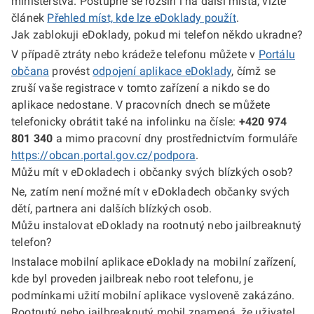
ministerstva. Postupně se rozšíří i na další místa, vizte
článek
Přehled míst, kde lze eDoklady použít
.
Jak zablokuji eDoklady, pokud mi telefon někdo ukradne?
V případě ztráty nebo krádeže telefonu můžete v
Portálu
občana
provést
odpojení aplikace eDoklady
, čímž se
zruší vaše registrace v tomto zařízení a nikdo se do
aplikace nedostane. V pracovních dnech se můžete
telefonicky obrátit také na infolinku na čísle:
+420 974
801 340
a mimo pracovní dny prostřednictvím formuláře
https://obcan.portal.gov.cz/podpora
.
Můžu mít v eDokladech i občanky svých blízkých osob?
Ne, zatím není možné mít v eDokladech občanky svých
dětí, partnera ani dalších blízkých osob.
Můžu instalovat eDoklady na rootnutý nebo jailbreaknutý
telefon?
Instalace mobilní aplikace eDoklady na mobilní zařízení,
kde byl proveden jailbreak nebo root telefonu, je
podmínkami užití mobilní aplikace vysloveně zakázáno.
Rootnutý nebo jailbreaknutý mobil znamená, že uživatel